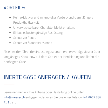
VORTEILE:
Kein oxidativer und mikrobieller Verderb und damit längere
Produkthaltbarkeit.
Unverwechselbarer Charakter bleibt erhalten.
Einfache, kostengünstige Ausrüstung.
Schutz vor Feuer.
Schutz vor Staubexplosionen .
Als eines der führenden Industriegaseunternehmen verfügt Messer über
langjähriges Know-how auf dem Gebiet der Inertisierung und liefert die
benötigten Gase.
INERTE GASE ANFRAGEN / KAUFEN
Gerne nehmen wir Ihre Anfrage oder Bestellung online unter
info@messer.ch
entgegen oder rufen Sie uns unter Telefon
+41 (0)62 886
41 11
an.