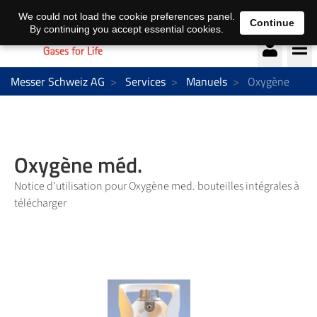
Deutsch
français
We could not load the cookie preferences panel.
Continue
By continuing you accept essential cookies.
Messer Schweiz AG
Services
Manuels
Oxygène
Oxygène méd.
Notice d'utilisation pour Oxygène med. bouteilles intégrales à
télécharger