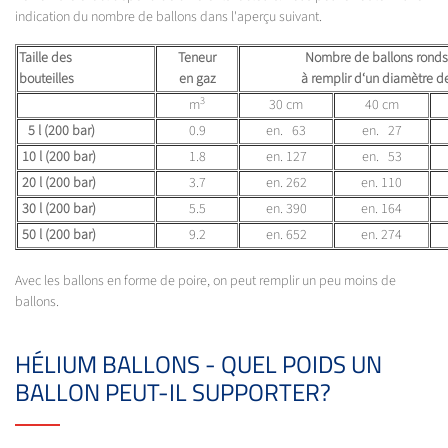
indication du nombre de ballons dans l'aperçu suivant.
Taille des
Teneur
Nombre de ballons rond
bouteilles
en gaz
à remplir d‘un diamètre d
3
m
30 cm
40 cm
5 l (200 bar)
0.9
en. 63
en. 27
10 l (200 bar)
1.8
en. 127
en. 53
20 l (200 bar)
3.7
en. 262
en. 110
30 l (200 bar)
5.5
en. 390
en. 164
50 l (200 bar)
9.2
en. 652
en. 274
Avec les ballons en forme de poire, on peut remplir un peu moins de
ballons.
HÉLIUM BALLONS - QUEL POIDS UN
BALLON PEUT-IL SUPPORTER?