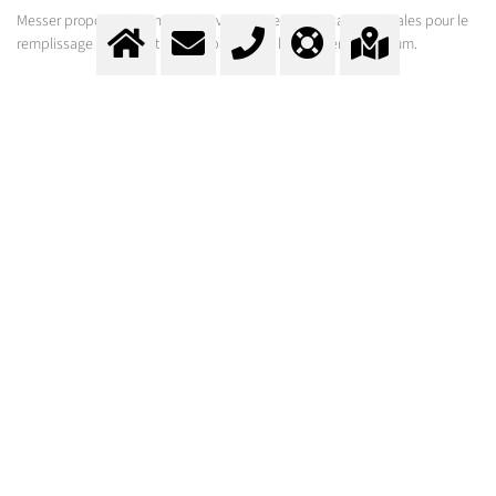
Messer propose également des vannes de remplissage spéciales pour le
remplissage sûr et pratique de ballons en latex ou en aluminium.
HÉLIUM BALLONS (GAZ POUR BALLONS)
DANS DES BOUTEILLES
La couleur d'épaule des bouteilles d'hélium est brun (RAL 8008 / brun
olive).
L'hélium ballons est disponible en différentes tailles de bouteilles (des
bouteilles de 5 litres aux bouteilles de 50 litres de volume) et en batterie
de 600 litres. La pression de remplissage est de 200 bar.
Vous trouverez plus d'informations dans no fiche de produit.
CONSIGNES DE SÉCURITÉ POUR
L’HÉLIUM BALLONS (GAZ POUR