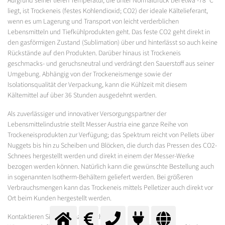
Aufgrund seiner tiefen Temperatur, die unter Normaldruck bei etwa -78 °C
liegt, ist Trockeneis (festes Kohlendioxid; CO2) der ideale Kältelieferant,
wenn es um Lagerung und Transport von leicht verderblichen
Lebensmitteln und Tiefkühlprodukten geht. Das feste CO2 geht direkt in
den gasförmigen Zustand (Sublimation) über und hinterlässt so auch keine
Rückstände auf den Produkten. Darüber hinaus ist Trockeneis
geschmacks- und geruchsneutral und verdrängt den Sauerstoff aus seiner
Umgebung. Abhängig von der Trockeneismenge sowie der
Isolationsqualität der Verpackung, kann die Kühlzeit mit diesem
Kältemittel auf über 36 Stunden ausgedehnt werden.
Als zuverlässiger und innovativer Versorgungspartner der
Lebensmittelindustrie stellt Messer Austria eine ganze Reihe von
Trockeneisprodukten zur Verfügung; das Spektrum reicht von Pellets über
Nuggets bis hin zu Scheiben und Blöcken, die durch das Pressen des CO2-
Schnees hergestellt werden und direkt in einem der Messer-Werke
bezogen werden können. Natürlich kann die gewünschte Bestellung auch
in sogenannten Isotherm-Behältern geliefert werden. Bei größeren
Verbrauchsmengen kann das Trockeneis mittels Pelletizer auch direkt vor
Ort beim Kunden hergestellt werden.
Kontaktieren Sie uns ganz einfach!