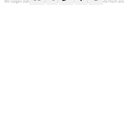
Wir sorgen dafür, dass Ihre Lebensmittel und Tiefkühlprodukte frisch ans
Ziel kommen!