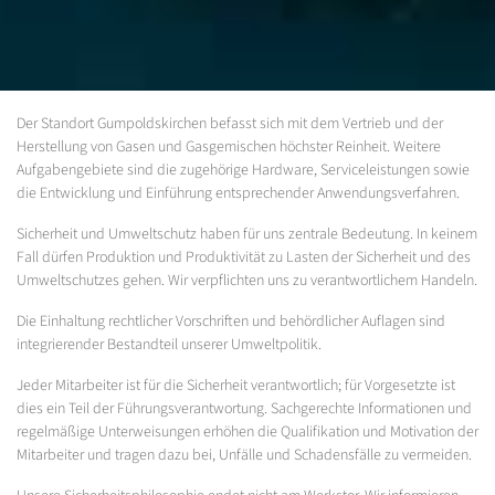
Der Standort Gumpoldskirchen befasst sich mit dem Vertrieb und der
Herstellung von Gasen und Gasgemischen höchster Reinheit. Weitere
Aufgabengebiete sind die zugehörige Hardware, Serviceleistungen sowie
die Entwicklung und Einführung entsprechender Anwendungsverfahren.
Sicherheit und Umweltschutz haben für uns zentrale Bedeutung. In keinem
Fall dürfen Produktion und Produktivität zu Lasten der Sicherheit und des
Umweltschutzes gehen. Wir verpflichten uns zu verantwortlichem Handeln.
Die Einhaltung rechtlicher Vorschriften und behördlicher Auflagen sind
integrierender Bestandteil unserer Umweltpolitik.
Jeder Mitarbeiter ist für die Sicherheit verantwortlich; für Vorgesetzte ist
dies ein Teil der Führungsverantwortung. Sachgerechte Informationen und
regelmäßige Unterweisungen erhöhen die Qualifikation und Motivation der
Mitarbeiter und tragen dazu bei, Unfälle und Schadensfälle zu vermeiden.