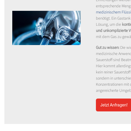
entsprechende Meng
medizinischem Flüssi
benötigt. Ein Gastank 
Lösung, um die
konti
und unkomplizierte 
mit dem Gas zu gewä
Gut zu wissen:
Die wi
medizinische Anwen
Sauerstoff sind Beat
Hier kommt allerdings
kein reiner Sauerstof
sondern in unterschi
Konzentrationen mit
angereicherte Umgeb