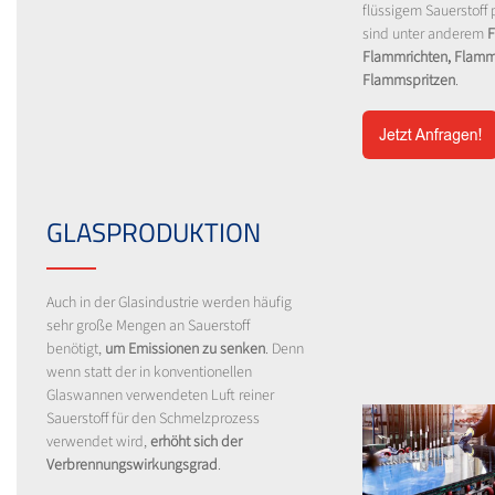
flüssigem Sauerstoff p
sind unter anderem
F
Flammrichten, Flamm
Flammspritzen
.
GLASPRODUKTION
Auch in der Glasindustrie werden häufig
sehr große Mengen an Sauerstoff
benötigt,
um Emissionen zu senken
. Denn
wenn statt der in konventionellen
Glaswannen verwendeten Luft reiner
Sauerstoff für den Schmelzprozess
verwendet wird,
erhöht sich der
Verbrennungswirkungsgrad
.