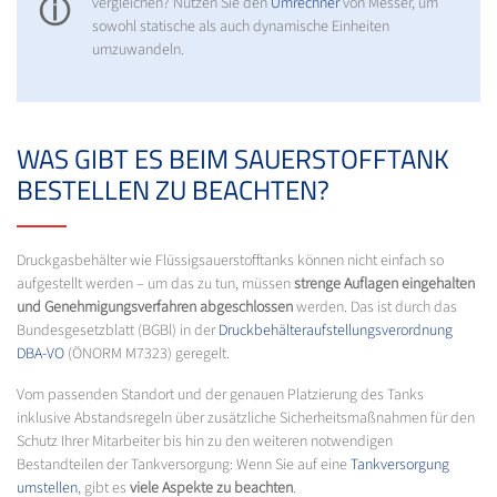
ⓘ
vergleichen? Nutzen Sie den
Umrechner
von Messer, um
sowohl statische als auch dynamische Einheiten
umzuwandeln.
WAS GIBT ES BEIM SAUERSTOFFTANK
BESTELLEN ZU BEACHTEN?
Druckgasbehälter wie Flüssigsauerstofftanks können nicht einfach so
aufgestellt werden – um das zu tun, müssen
strenge Auflagen eingehalten
und Genehmigungsverfahren abgeschlossen
werden. Das ist durch das
Bundesgesetzblatt (BGBl) in der
Druckbehälteraufstellungsverordnung
DBA-VO
(ÖNORM M7323) geregelt.
Vom passenden Standort und der genauen Platzierung des Tanks
inklusive Abstandsregeln über zusätzliche Sicherheitsmaßnahmen für den
Schutz Ihrer Mitarbeiter bis hin zu den weiteren notwendigen
Bestandteilen der Tankversorgung: Wenn Sie auf eine
Tankversorgung
umstellen
, gibt es
viele Aspekte zu beachten
.