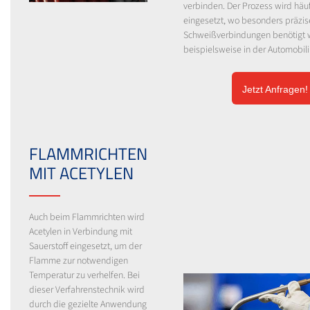
verbinden. Der Prozess wird häuf
eingesetzt, wo besonders präzis
Schweißverbindungen benötigt 
beispielsweise in der Automobili
Jetzt Anfragen!
FLAMMRICHTEN
MIT ACETYLEN
Auch beim Flammrichten wird
Acetylen in Verbindung mit
Sauerstoff eingesetzt, um der
Flamme zur notwendigen
Temperatur zu verhelfen. Bei
dieser Verfahrenstechnik wird
durch die gezielte Anwendung