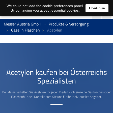
We could not load the cookie preferences panel.
Continue
By continuing you accept essential cookies.
Messer Austria GmbH
Produkte & Versorgung
Gase in Flaschen
Acetylen
Acetylen kaufen bei Österreichs
Spezialisten
Bei Messer erhalten Sie Acetylen für jeden Bedarf – ob einzelne Gasflaschen oder
Flaschenbündel. Kontaktieren Sie uns für Ihr individuelles Angebot.