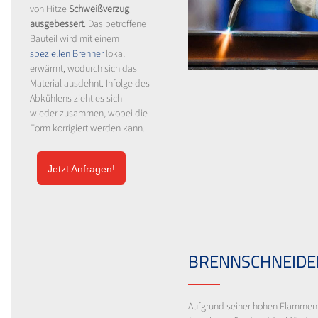
von Hitze
Schweißverzug
ausgebessert
. Das betroffene
Bauteil wird mit einem
speziellen Brenner
lokal
erwärmt, wodurch sich das
Material ausdehnt. Infolge des
Abkühlens zieht es sich
wieder zusammen, wobei die
Form korrigiert werden kann.
Jetzt Anfragen!
BRENNSCHNEIDE
Aufgrund seiner hohen Flamment