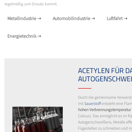
regelmäßig zum Einsatz kommt.
Metallindustrie
➝
Automobilindustrie
➝
Luftfahrt
➝
Energietechnik
➝
ACETYLEN FÜR D
AUTOGENSCHWEI
Durch die gemeinsame Verwendu
mit
Sauerstoff
entsteht eine Fla
hohen Verbrennungstemperatur
Celsius). Das ermöglicht es im 
Autogenschweißens, Metalle effe
Fügestellen zu schmelzen und m