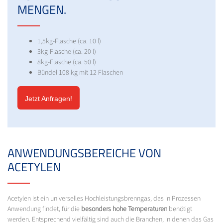
MENGEN.
1,5kg-Flasche (ca. 10 l)
3kg-Flasche (ca. 20 l)
8kg-Flasche (ca. 50 l)
Bündel 108 kg mit 12 Flaschen
Jetzt Anfragen!
ANWENDUNGSBEREICHE VON
ACETYLEN
Acetylen ist ein universelles Hochleistungsbrenngas, das in Prozessen
Anwendung findet, für die
besonders hohe Temperaturen
benötigt
werden. Entsprechend vielfältig sind auch die Branchen, in denen das Gas