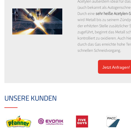
Acetylen außerdem ideal für da
(auch bekannt als Autogenschne
Durch eine
sehr heiße Acetylen-
wird Metall bis zu seinem Zündpu
der erhitzten Stelle zusätzlicher 
zugeführt, beginnt das Metall sc
kontrolliert zu oxidieren. Auch hi
durch das Gas erreichte hohe Te
schnellen Schneidvorgang.
Jetzt Anfragen!
UNSERE KUNDEN