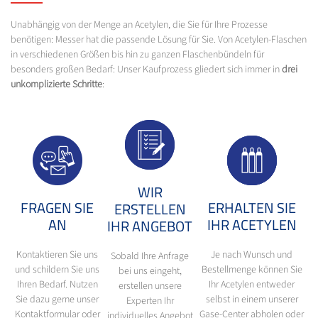
Unabhängig von der Menge an Acetylen, die Sie für Ihre Prozesse
benötigen: Messer hat die passende Lösung für Sie. Von Acetylen-Flaschen
in verschiedenen Größen bis hin zu ganzen Flaschenbündeln für
besonders großen Bedarf: Unser Kaufprozess gliedert sich immer in
drei
unkomplizierte Schritte
:
WIR
FRAGEN SIE
ERHALTEN SIE
ERSTELLEN
AN
IHR ACETYLEN
IHR ANGEBOT
Kontaktieren Sie uns
Je nach Wunsch und
Sobald Ihre Anfrage
und schildern Sie uns
Bestellmenge können Sie
bei uns eingeht,
Ihren Bedarf. Nutzen
Ihr Acetylen entweder
erstellen unsere
Sie dazu gerne unser
selbst in einem unserer
Experten Ihr
Kontaktformular oder
Gase-Center abholen oder
individuelles Angebot