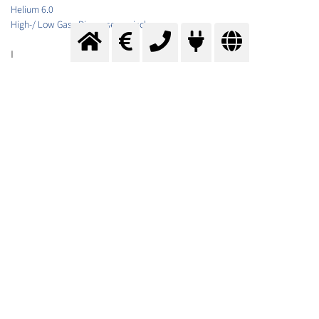
Helium 6.0
High-/ Low Gas, Diagnosegemische
I
Inergen
Inoxline
Inoxline C2
Inoxline H2
Inoxline H5
Inoxline H7
Inoxline H35
Inoxline He30 H2 C
Inoxline He15 C2
Inoxline He3 H1
Inoxline N2-AT
Inoxline N3 H
Inoxline X2
Isobutan
Isobutan 2.5
Isobutan 3.5
Isobutylen