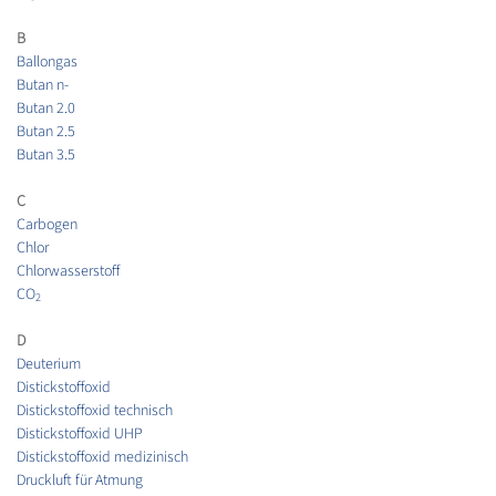
B
Ballongas
Butan n-
Butan 2.0
Butan 2.5
Butan 3.5
C
Carbogen
Chlor
Chlorwasserstoff
CO
2
D
Deuterium
Distickstoffoxid
Distickstoffoxid technisch
Distickstoffoxid UHP
Distickstoffoxid medizinisch
Druckluft für Atmung