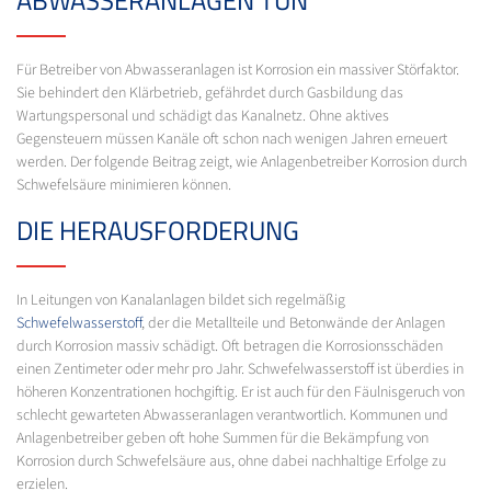
ABWASSERANLAGEN TUN
Für Betreiber von Abwasseranlagen ist Korrosion ein massiver Störfaktor.
Sie behindert den Klärbetrieb, gefährdet durch Gasbildung das
Wartungspersonal und schädigt das Kanalnetz. Ohne aktives
Gegensteuern müssen Kanäle oft schon nach wenigen Jahren erneuert
werden. Der folgende Beitrag zeigt, wie Anlagenbetreiber Korrosion durch
Schwefelsäure minimieren können.
DIE HERAUSFORDERUNG
In Leitungen von Kanalanlagen bildet sich regelmäßig
Schwefelwasserstoff
, der die Metallteile und Betonwände der Anlagen
durch Korrosion massiv schädigt. Oft betragen die Korrosionsschäden
einen Zentimeter oder mehr pro Jahr. Schwefelwasserstoff ist überdies in
höheren Konzentrationen hochgiftig. Er ist auch für den Fäulnisgeruch von
schlecht gewarteten Abwasseranlagen verantwortlich. Kommunen und
Anlagenbetreiber geben oft hohe Summen für die Bekämpfung von
Korrosion durch Schwefelsäure aus, ohne dabei nachhaltige Erfolge zu
erzielen.