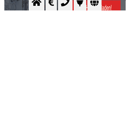
Formular für Preisanfrage
Damit wir Ihre Anfrage an den optimalen Spezialisten
weiterleiten können, benötigen wir einige Basis-
Informationen von Ihnen.
Wir sind der Meinung, jeder Kunde hat seine eigenen
Bedürfnisse. Daher erstellen wir Ihnen ein nach Ihren
Anforderungen individuelles Angebot mit dem besten
Preis.