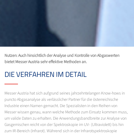
Nutzen: Auch hinsichtlich der Analyse und Kontrolle von Abgaswerten
bietet Messer Austria sehr effektive Methoden an.
DIE VERFAHREN IM DETAIL
Messer Austria hat sich aufgrund seines jahrzehntelangen Know-hows in
puncto Abgasanalyse als verlässlicher Partner für die österreichische
Industrie einen Namen gemacht. Die Spezialisten in den Reihen von
Messer wissen genau, wann welche Methode zum Einsatz kommen muss,
um valide Daten zu erhalten. Die Anwendungsbandbreite zur Analyse von
Gasgemischen reicht von der Spektroskopie im UV- (Ultraviolett) bis hin
zum IR-Bereich (Infrarot). Während sich in der Infrarotspektroskopie