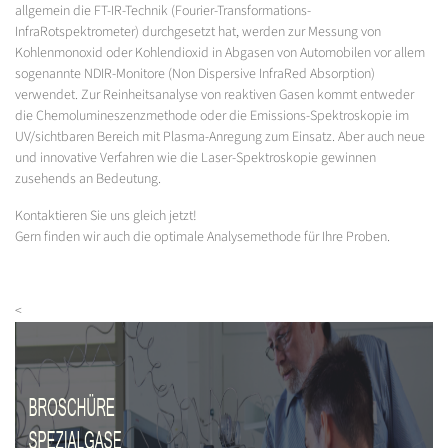
allgemein die FT-IR-Technik (Fourier-Transformations-
InfraRotspektrometer) durchgesetzt hat, werden zur Messung von
Kohlenmonoxid oder Kohlendioxid in Abgasen von Automobilen vor allem
sogenannte NDIR-Monitore (Non Dispersive InfraRed Absorption)
verwendet. Zur Reinheitsanalyse von reaktiven Gasen kommt entweder
die Chemolumineszenzmethode oder die Emissions-Spektroskopie im
UV/sichtbaren Bereich mit Plasma-Anregung zum Einsatz. Aber auch neue
und innovative Verfahren wie die Laser-Spektroskopie gewinnen
zusehends an Bedeutung.
Kontaktieren Sie uns gleich jetzt!
Gern finden wir auch die optimale Analysemethode für Ihre Proben.
<