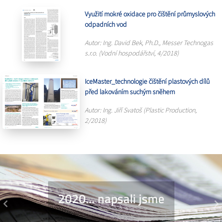
Využití mokré oxidace pro čištění průmyslových
odpadních vod
Autor: Ing. David Bek, Ph.D., Messer Technogas
s.r.o. (Vodní hospodářství, 4/2018)
IceMaster_technologie čištění plastových dílů
před lakováním suchým sněhem
Autor: Ing. Jiří Svatoš (Plastic Production,
2/2018)
2020... napsali jsme
Previous
N