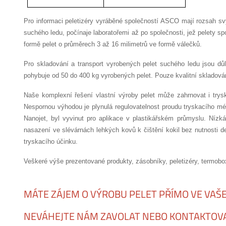
Pro informaci peletizéry vyráběné společností ASCO mají rozsah sv
suchého ledu, počínaje laboratořemi až po společnosti, jež pelety s
formě pelet o průměrech 3 až 16 milimetrů ve formě válečků.
Pro skladování a transport vyrobených pelet suchého ledu jsou dů
pohybuje od 50 do 400 kg vyrobených pelet. Pouze kvalitní skladován
Naše komplexní řešení vlastní výroby pelet může zahrnovat i trys
Nespornou výhodou je plynulá regulovatelnost proudu tryskacího mé
Nanojet, byl vyvinut pro aplikace v plastikářském průmyslu. Níz
nasazení ve slévárnách lehkých kovů k čištění kokil bez nutnosti 
tryskacího účinku.
Veškeré výše prezentované produkty, zásobníky, peletizéry, termobo
MÁTE ZÁJEM O VÝROBU PELET PŘÍMO VE VAŠ
NEVÁHEJTE NÁM ZAVOLAT NEBO KONTAKTOVA