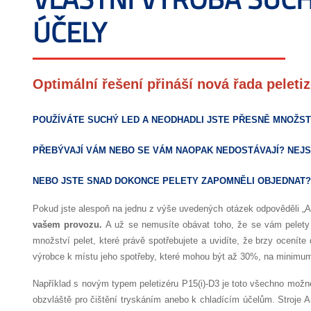
ÚČELY
Optimální řešení přináší nová řada peleti
POUŽÍVÁTE SUCHÝ LED A NEODHADLI JSTE PŘESNĚ MNOŽS
PŘEBÝVAJÍ VÁM NEBO SE VÁM NAOPAK NEDOSTÁVAJÍ? NEJS
NEBO JSTE SNAD DOKONCE PELETY ZAPOMNĚLI OBJEDNAT?
Pokud jste alespoň na jednu z výše uvedených otázek odpověděli „
vašem provozu.
A už se nemusíte obávat toho, že se vám pelety 
množství pelet, které právě spotřebujete a uvidíte, že brzy ocenít
výrobce k místu jeho spotřeby, které mohou být až 30%, na minimu
Například s novým typem peletizéru
P15(i)-D3
je toto všechno možn
obzvláště pro čištění tryskáním anebo k chladícím účelům.
Stroje A