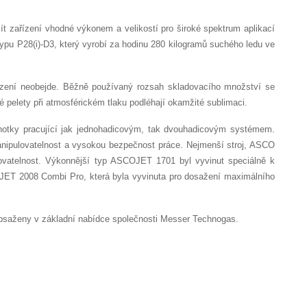
t zařízení vhodné výkonem a velikostí pro široké spektrum aplikací
typu P28(i)-D3, který vyrobí za hodinu 280 kilogramů suchého ledu ve
hlazení neobejde. Běžně používaný rozsah skladovacího množství se
 pelety při atmosférickém tlaku podléhají okamžité sublimaci.
ednotky pracující jak jednohadicovým, tak dvouhadicovým systémem.
manipulovatelnost a vysokou bezpečnost práce. Nejmenší stroj, ASCO
lovatelnost. Výkonnější typ ASCOJET 1701 byl vyvinut speciálně k
COJET 2008 Combi Pro, která byla vyvinuta pro dosažení maximálního
 obsaženy v základní nabídce společnosti Messer Technogas.