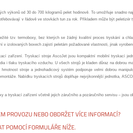
ých výkonů od 30 do 700 kilogramů pelet hodinově. To umožňuje snadno nají
potřebovávají v řádově ve stovkách tun za rok. Příkladem může být peletizér 
ležité tzv. termoboxy, bez kterých se žádný kvalitní proces tryskání a c
í v izolovaných boxech zajistí peletám požadované vlastnosti, jinak vyrobené
kací zařízení. Tryskací stroje AscoJet jsou kompaktní mobilní tryskací j
dia i tlaku tryskacího vzduchu. U všech strojů je kladen důraz na dobrou 
ká hmotnost stroje a jednohadicový systém podporuje velmi dobrou manipu
demontáže. Nabídku tryskacích strojů doplňuje nejvýkonnější jednotka, AS
xy a tryskací zařízení včetně jejich záručního a pozáručního servisu – jsou
EM PROVOZU NEBO OBDRŽET VÍCE INFORMACÍ?
T POMOCÍ FORMULÁŘE NÍŽE.