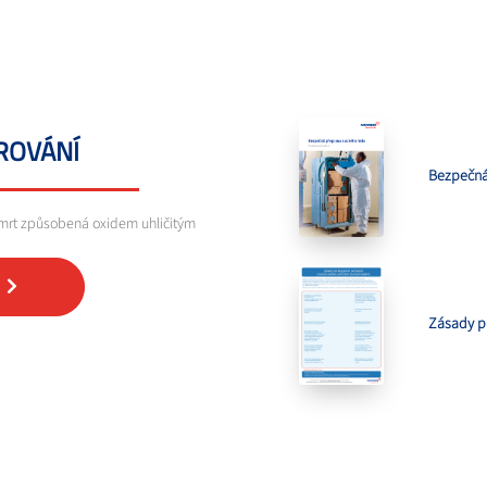
AROVÁNÍ
Bezpečná
 smrt způsobená oxidem uhličitým
Zásady p