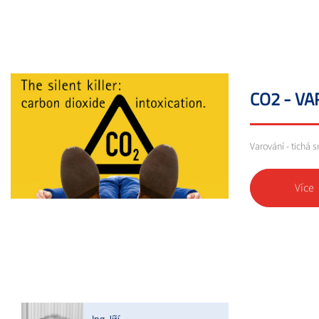
CO2 - V
Varování - tichá
Více
Ing. Jíří