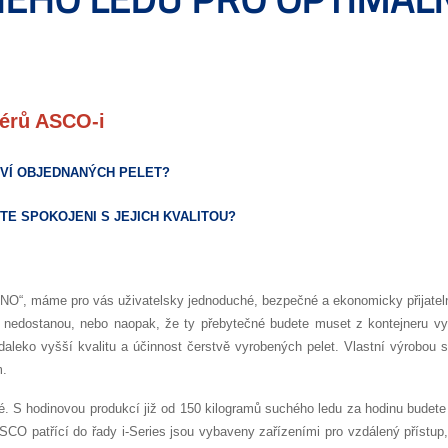
zérů ASCO-i
TVÍ OBJEDNANÝCH PELET?
TE SPOKOJENI S JEJICH KVALITOU?
ANO“, máme pro vás uživatelsky jednoduché, bezpečné a ekonomicky přijatel
nedostanou, nebo naopak, že ty přebytečné budete muset z kontejneru vysy
e daleko vyšší kvalitu a účinnost čerstvě vyrobených pelet. Vlastní výrobou
m.
é. S
hodinovou produkcí již od 150 kilogramů suchého ledu za hodinu budet
SCO patřící do řady i-Series jsou vybaveny zařízeními pro vzdálený přístup, 