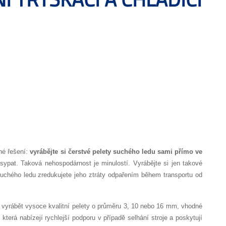
né řešení:
vyrábějte si čerstvé pelety suchého ledu sami přímo ve
pat. Taková nehospodárnost je minulostí. Vyrábějte si jen takové
 suchého ledu zredukujete jeho ztráty odpařením během transportu od
e vyrábět
vysoce kvalitní pelety o průměru 3, 10 nebo 16 mm, vhodné
která nabízejí rychlejší podporu v případě selhání stroje a poskytují