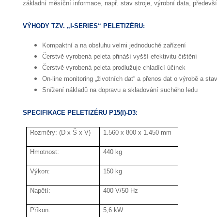
základní měsíční informace, např. stav stroje, výrobní data, předevš
VÝHODY TZV. „I-SERIES“ PELETIZÉRU:
Kompaktní a na obsluhu velmi jednoduché zařízení
Čerstvě vyrobená peleta přináší vyšší efektivitu čištění
Čerstvě vyrobená peleta prodlužuje chladící účinek
On-line monitoring „životních dat“ a přenos dat o výrobě a stav
Snížení nákladů na dopravu a skladování suchého ledu
SPECIFIKACE PELETIZÉRU P15(I)-D3:
Rozměry: (D x Š x V)
1.560 x 800 x 1.450 mm
Hmotnost:
440 kg
Výkon:
150 kg
Napětí:
400 V/50 Hz
Příkon:
5,6 kW