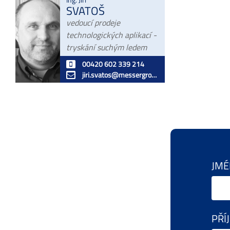
SVATOŠ
vedoucí prodeje
technologických aplikací -
tryskání suchým ledem
00420 602 339 214
jiri.svatos@messergroup.com
JM
PŘÍ