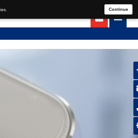
EN
DE
Continue
ies.