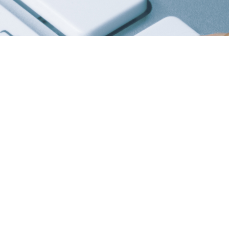
E-Order
tunden, sieben Tage die Woche Ihren Flaschenbedarf best