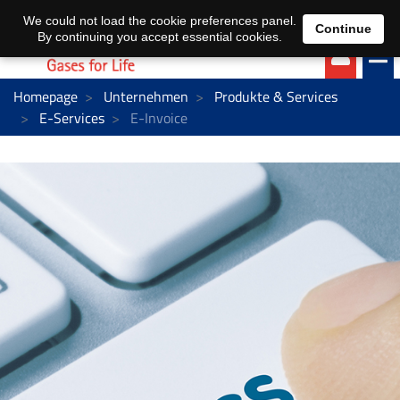
EN
DE
We could not load the cookie preferences panel.
Continue
By continuing you accept essential cookies.
Homepage
Unternehmen
Produkte & Services
E-Services
E-Invoice