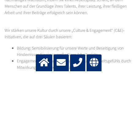
nachhaltiges Wachstum, indem sie einen Arbeitsplatz schafft, an dem
Menschen auf der Grundlage ihres Talents, ihrer Leistung, ihrer fleißigen
Arbeit und ihrer Beiträge erfolgreich sein können.
Wir stärken unsere Kultur durch unsere „Culture & Engagement“ (C&E)-
Initiativen, die auf drei Säulen basieren:
Bildung: Sensibilisierung für unsere Werte und Beseitigung von
Hindernissen für einen großartigen Arbeitsplatz.
Engagement: Schaffung eines starken Zugehörigkeitsgefühls durch
Mitwirkung und offenes Feedback.
Prozesse: Verankerung unserer Werte in unseren Systemen,
Richtlinien und Entscheidungsprozessen.
Länder- und Regionalteams setzen diese Säulen auf eine Weise um, die
den lokalen Gepflogenheiten und Strategien entspricht, unterstützt vom
globalen Culture & Engagement Core Team.
Wir wissen, dass die Pflege einer inklusiven Kultur ein kontinuierlicher
Prozess ist – und eine gemeinsame Verantwortung für alle bei Messer.