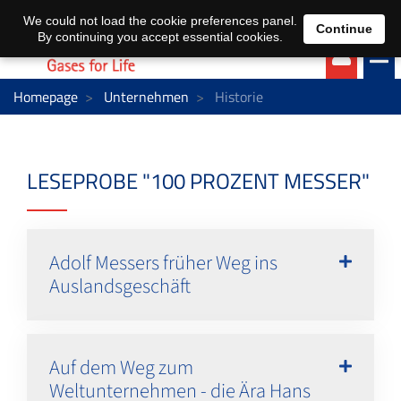
EN
DE
We could not load the cookie preferences panel.
Continue
By continuing you accept essential cookies.
Homepage
Unternehmen
Historie
LESEPROBE "100 PROZENT MESSER"
Adolf Messers früher Weg ins
Auslandsgeschäft
Auf dem Weg zum
Weltunternehmen - die Ära Hans