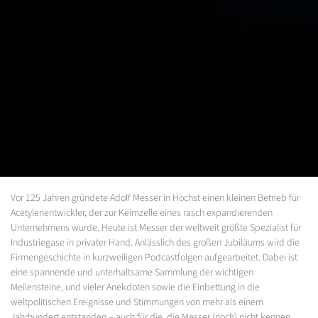
Vor 125 Jahren gründete Adolf Messer in Höchst einen kleinen Betrieb für
Acetylenentwickler, der zur Keimzelle eines rasch expandierenden
Unternehmens wurde. Heute ist Messer der weltweit größte Spezialist für
Industriegase in privater Hand. Anlässlich des großen Jubiläums wird die
Firmengeschichte in kurzweiligen Podcastfolgen aufgearbeitet. Dabei ist
eine spannende und unterhaltsame Sammlung der wichtigen
Meilensteine, und vieler Anekdoten sowie die Einbettung in die
weltpolitischen Ereignisse und Stimmungen von mehr als einem
Jahrhundert entstanden – auch für die, die Messer (noch) nicht kennen.