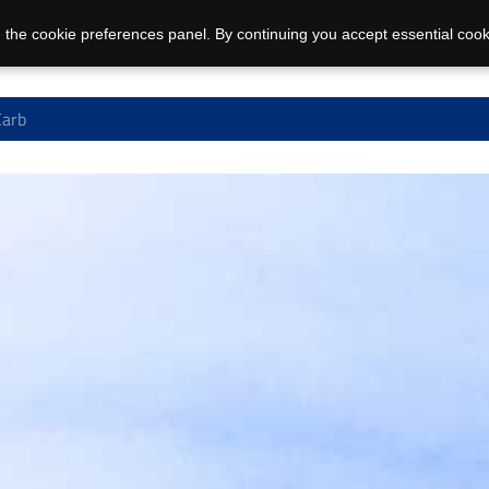
 the cookie preferences panel. By continuing you accept essential cook
arb