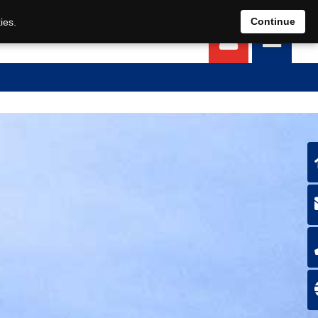
EN
DE
Continue
ies.