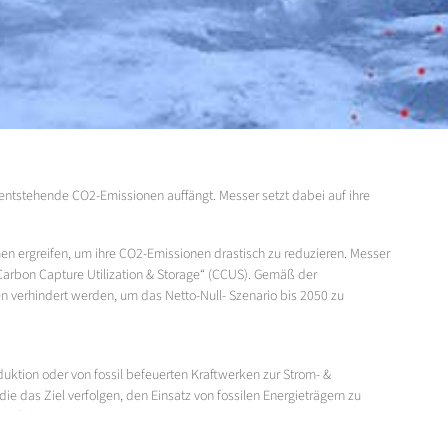
s entstehende CO2-Emissionen auffängt. Messer setzt dabei auf ihre
men ergreifen, um ihre CO2-Emissionen drastisch zu reduzieren. Messer
Carbon Capture Utilization & Storage“ (CCUS). Gemäß der
en verhindert werden, um das Netto-Null- Szenario bis 2050 zu
duktion oder von fossil befeuerten Kraftwerken zur Strom- &
das Ziel verfolgen, den Einsatz von fossilen Energieträgern zu
stoff) („Utilization“). Alternativ wird das zurückgewonnene CO2
ienen insbesondere erschöpfte Erdöl- und Erdgasfelder.