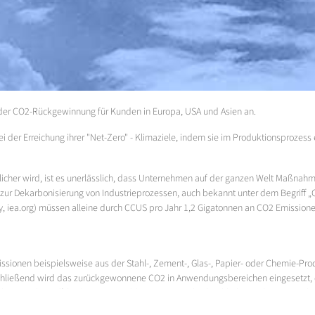
 der CO2-Rückgewinnung für Kunden in Europa, USA und Asien an.
bei der Erreichung ihrer "Net-Zero" - Klimaziele, indem sie im Produktionsprozes
chtlicher wird, ist es unerlässlich, dass Unternehmen auf der ganzen Welt Maßnah
zur Dekarbonisierung von Industrieprozessen, auch bekannt unter dem Begriff „
ncy, iea.org) müssen alleine durch CCUS pro Jahr 1,2 Gigatonnen an CO2 Emission
ssionen beispielsweise aus der Stahl-, Zement-, Glas-, Papier- oder Chemie-Pro
ließend wird das zurückgewonnene CO2 in Anwendungsbereichen eingesetzt, die 
he Antriebsstoffe) oder „Sustainable Aviation Fuels“ (nachhaltiger Flugzeugtreib
urch seine Freisetzung in die Atmosphäre verhindert wird („Storage“). Hierzu d