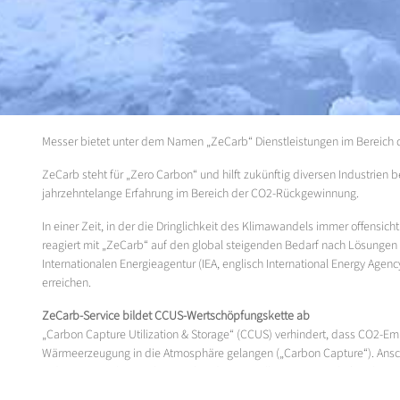
Messer bietet unter dem Namen „ZeCarb“ Dienstleistungen im Bereich
ZeCarb steht für „Zero Carbon“ und hilft zukünftig diversen Industrien 
jahrzehntelange Erfahrung im Bereich der CO2-Rückgewinnung.
In einer Zeit, in der die Dringlichkeit des Klimawandels immer offensi
reagiert mit „ZeCarb“ auf den global steigenden Bedarf nach Lösungen 
Internationalen Energieagentur (IEA, englisch International Energy Age
erreichen.
ZeCarb-Service bildet CCUS-Wertschöpfungskette ab
„Carbon Capture Utilization & Storage“ (CCUS) verhindert, dass CO2-Emi
Wärmeerzeugung in die Atmosphäre gelangen („Carbon Capture“). Ansch
reduzieren. So beispielsweise bei der Herstellung von eFuels (synthetisc
permanent in geologischen Formationen unter der Erde gespeichert, wod