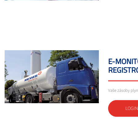
E-MONIT
REGISTR
Vaše zásoby ply
LOGI