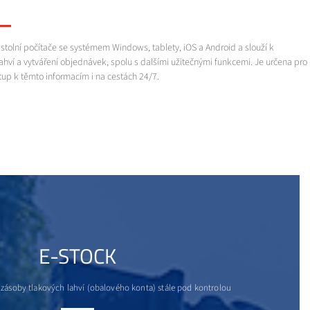
tolní počítače se systémem Windows, tablety, iOS a Android a slouží k
hví a vytváření objednávek, spolu s dalšími užitečnými funkcemi. Je určena pro
stup k těmto informacím i na cestách 24/7.
E-STOCK
 zásoby tlakových lahví (obalového konta) stále pod kontrolou