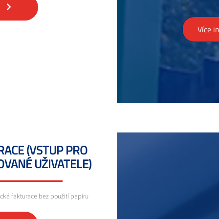
N
Více i
RACE (VSTUP PRO
OVANÉ UŽIVATELE)
cká fakturace bez použití papíru